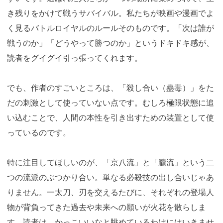
き残りをかけて戦うサバイバル。私たちが映画や漫画でよ
く見るバトルロイヤルのルールそのものです。「次は誰が
戦うのか」「どうやって勝つのか」というドキドキ感が、
読者をグイグイ引っ張ってくれます。
でも、作者のすごいところは、「殺し合い（蠱毒）」をた
だの刺激として使っていない点です。むしろ極限状態に追
い込むことで、人間の本性を引き出すための装置として使
っているのです。
特に注目してほしいのが、「京八流」と「朧流」という二
つの流派のぶつかり合い。単なる必殺技の出し合いじゃあ
りません。一太刀、刃を交えるたびに、それぞれの登場人
物が背負ってきた過去や未来への願いが火花を散らしま
す。読者は、かっこいいなと眺めているわけにはいきませ